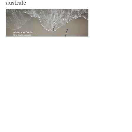
australe
Voir plus
Membre de :
La Société de Géographie
La Société des Explorateurs
Français
L'école des pôles
Les amis de Jean-Baptiste
Charcot