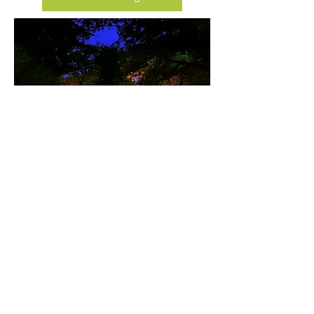
Voir le MakingOf
7 fois plus à l'ouest
Yann Kersalé platiscien de la lumière
internationalement reconnu, a demandé
d'organiser la captation de 7 mises en
lumière éphémères en Bretagne. Ses images
mise en âbime furent diffusées à l'espace
EDF à Paris et à la Fondation Leclerc de