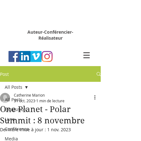
Rémy
MARION
Auteur-Conférencier-
Réalisateur
Post
All Posts
Catherine Marion
All Posts
31 oct. 2023
1 min de lecture
One Planet - Polar
Exposition
Summit : 8 novembre
Livre
Conférence
Dernière mise à jour :
1 nov. 2023
Media