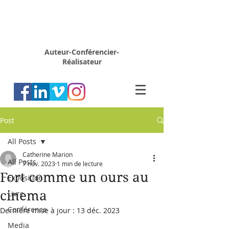
Rémy
MARION
Auteur-Conférencier-
Réalisateur
Post
All Posts
Catherine Marion
All Posts
7 nov. 2023
1 min de lecture
Fort comme un ours au
Exposition
cinema
Livre
Conférence
Dernière mise à jour :
13 déc. 2023
Media