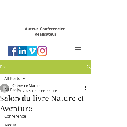
Rémy
MARION
Auteur-Conférencier-
Réalisateur
Post
All Posts
Catherine Marion
All Posts
3 nov. 2025
1 min de lecture
Salon du livre Nature et
Exposition
Aventure
Livre
Conférence
Media