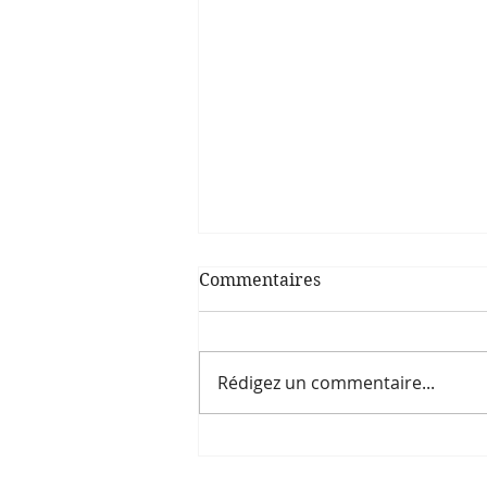
Commentaires
Rédigez un commentaire...
Soirée : L'ours polaire,
vagabond des glaces