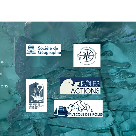
ais
ot
ions