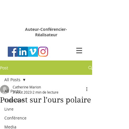
Rémy
MARION
Auteur-Conférencier-
Réalisateur
Post
All Posts
Catherine Marion
All Posts
3 août 2023
2 min de lecture
Podcast sur l'ours polaire
Exposition
Livre
Conférence
Media