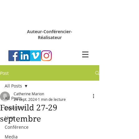
Rémy
MARION
Auteur-Conférencier-
Réalisateur
Post
All Posts
Catherine Marion
All Posts
24 sept. 2024
1 min de lecture
Festiwild 27-29
Exposition
septembre
Livre
Conférence
Media