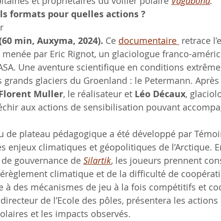
pitaines et propriétaires du voilier polaire 
Vagabond
.
s formats pour quelles actions ?
r
(60 min, Auxyma, 2024). 
Ce 
documentaire 
 retrace l’
menée par Eric Rignot, un glaciologue franco-améric
ASA. Une aventure scientifique en conditions extrême
s grands glaciers du Groenland : le Petermann. Après l
Florent Muller
, le réalisateur et 
Léo Décaux
, glaciol
échir aux actions de sensibilisation pouvant accompa
u de plateau pédagogique a été développé par Témoin
 enjeux climatiques et géopolitiques de l’Arctique. E
 de gouvernance de 
Silartik
, les joueurs prennent con
dérèglement climatique et de la difficulté de coopérat
e à des mécanismes de jeu à la fois compétitifs et coo
, directeur de l’Ecole des pôles, présentera les actions
olaires et les impacts observés.