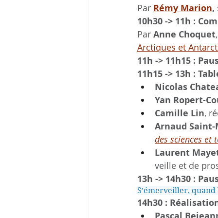
Par 
Rémy Marion
, 
10h30 -> 11h : Com
Par
 Anne Choquet
Arctiques et Antarc
11h -> 11h15 : Pau
11h15 -> 13h : Tab
Nicolas Chate
Yan Ropert-Co
Camille Lin
, r
Arnaud Saint-
des sciences et 
Laurent Maye
veille et de pro
13h -> 14h30 : Pau
S’émerveiller, quand 
14h30 : Réalisation
Pascal Bejean