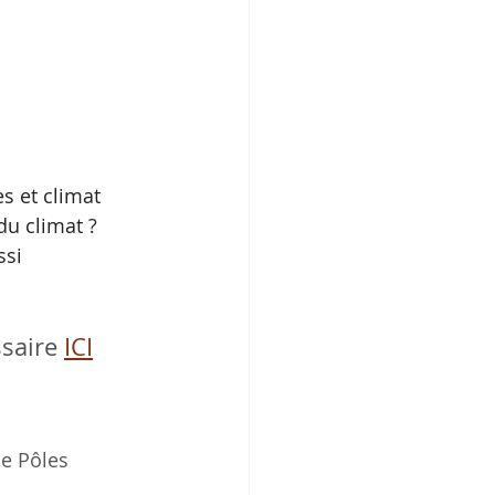
s et climat 
du climat ? 
si 
saire 
ICI
de Pôles 