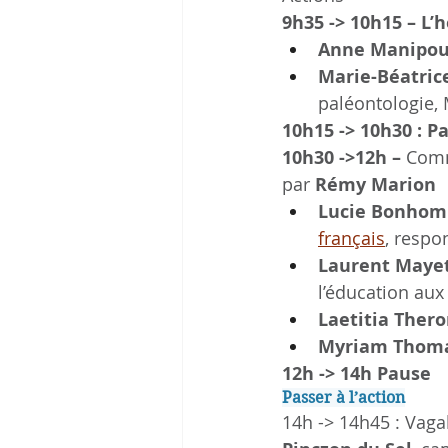
9h35 -> 10h15 –
L’
Anne Manipou
Marie-Béatric
paléontologie, 
10h15 -> 10h30 : P
10h30 ->12h –
 Comm
par 
Rémy Marion
Lucie Bonho
français
, respo
Laurent Maye
l’éducation aux
Laetitia Ther
Myriam Thom
12h -> 14h Pause
Passer à l’action
14h -> 14h45 : Vaga