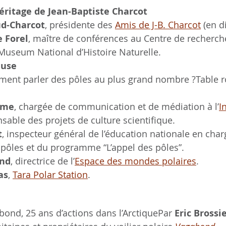
héritage de Jean-Baptiste Charcot
d-Charcot
, présidente des 
Amis de J-B. Charcot
 (en d
e Forel
, maître de conférences au Centre de recherch
Museum National d’Histoire Naturelle. 
ause
ent parler des pôles au plus grand nombre ?Table 
mme
, chargée de communication et de médiation à l’
I
nsable des projets de culture scientifique.
t
, inspecteur général de l’éducation nationale en char
 pôles et du programme “L’appel des pôles”.
ond
, directrice de l’
Espace des mondes polaires
.
as
, 
Tara Polar Station
.
bond, 25 ans d’actions dans l’ArctiquePar 
Eric Brossi