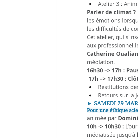
Atelier 3 : Anim
Parler de climat ? 
les émotions lorsqu
les difficultés de
Cet atelier, qui s’i
aux professionnel.le
Catherine Oualia
médiation.
16h30 –> 17h : Pau
 17h –> 17h30 : C
Restitutions des
Retours sur la 
►
SAMEDI 29 MARS
Pour une éthique sci
animée par 
Domini
10h -> 10h30 : 
L’ou
médiatisée jusqu’à l