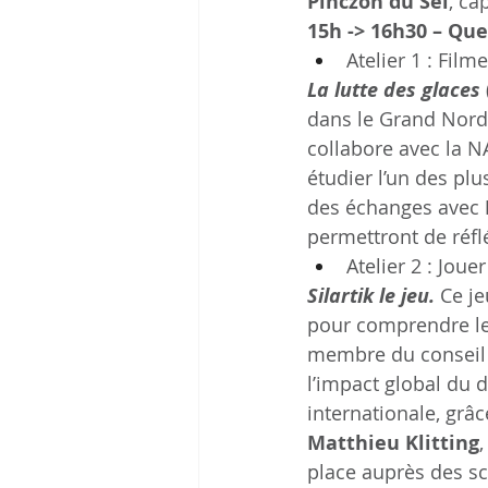
Pinczon du Sel
, ca
15h -> 16h30 –
Quel
Atelier 1 : Filme
La lutte des glaces 
dans le Grand Nord 
collabore avec la N
étudier l’un des plu
des échanges avec 
permettront de réfl
Atelier 2 : Jouer
Silartik le jeu. 
Ce je
pour comprendre les
membre du conseil
l’impact global du 
internationale, grâc
Matthieu Klitting
place auprès des sc