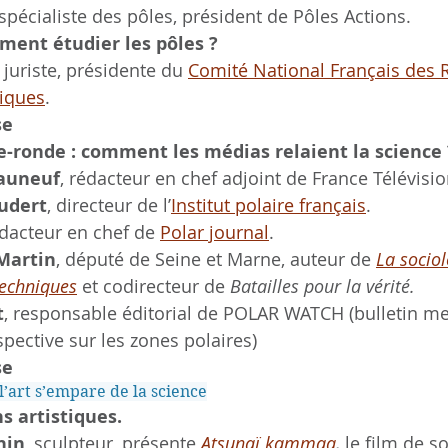
spécialiste des pôles, président de Pôles Actions.
ment étudier les pôles ?
, juriste, présidente du 
Comité National Français des 
tiques
. 
se
le-ronde
: comment les médias relaient la science 
auneuf
, rédacteur en chef adjoint de France Télévisio
udert
, directeur de l’
Institut polaire français
.
édacteur en chef de 
Polar journal
.
Martin
, député de Seine et Marne, auteur de 
La sociol
techniques
 et codirecteur de 
Batailles pour la vérité.
t
, responsable éditorial de POLAR WATCH (bulletin m
spective sur les zones polaires)
se
l’art s’empare de la science
s artistiques.
nin
, sculpteur, présente 
Atsunaï kammaq
,
 le film de s