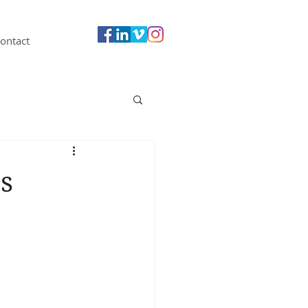
ontact
es