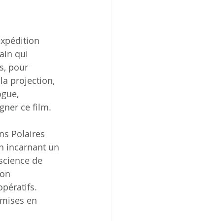
expédition 
ain qui 
s, pour 
a projection, 
ogue, 
gner ce film.
s Polaires 
n incarnant un 
science de 
ion 
pératifs. 
 mises en 