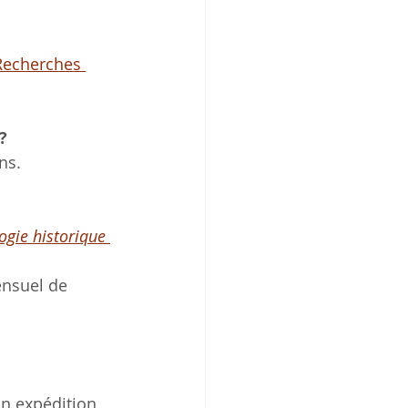
Recherches 
?
ns.
ogie historique 
ensuel de 
on expédition 