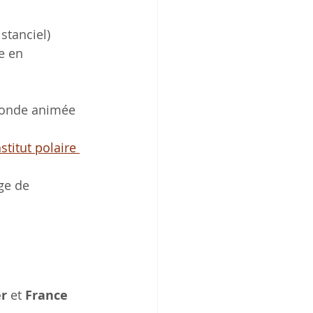
istanciel)
e en 
ronde animée 
nstitut polaire 
ge de 
er
 et 
France 