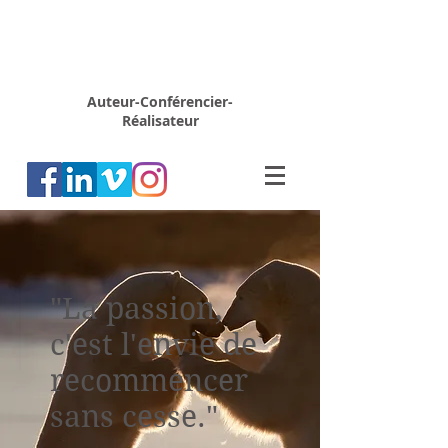
Rémy
MARION
Auteur-Conférencier-
Réalisateur
"La passion,
c'est l'envie de
recommencer
sans cesse."