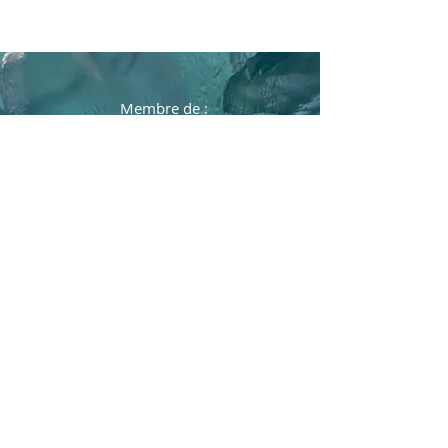
Membre de :
La Société de Géographie
La Société des Explorateurs
Français
L'école des pôles
Les amis de Jean-Baptiste
Charcot
Président de l'association
Pôles actions