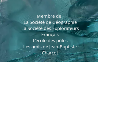
Membre de :
La Société de Géographie
La Société des Explorateurs
Français
L'école des pôles
Les amis de Jean-Baptiste
Charcot
Président de l'association
Pôles actions