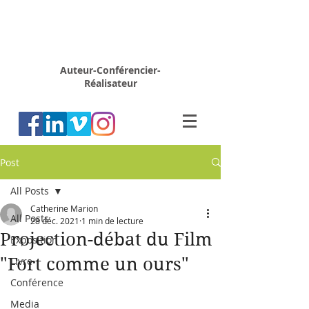
Rémy
MARION
Auteur-Conférencier-
Réalisateur
Post
All Posts
Catherine Marion
All Posts
28 déc. 2021
1 min de lecture
Projection-débat du Film
Exposition
"Fort comme un ours"
Livre
Conférence
Media