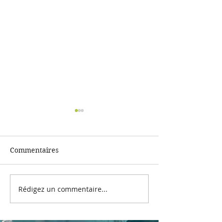
Commentaires
Rédigez un commentaire...
Fort comme un ours au
Festival Montie
cinema
environnement