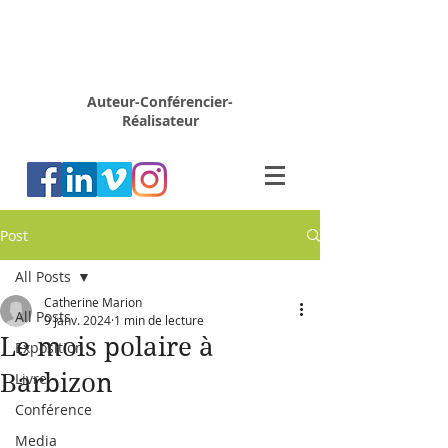
Rémy
MARION
Auteur-Conférencier-
Réalisateur
Post
All Posts
Catherine Marion
All Posts
9 janv. 2024
1 min de lecture
Le mois polaire à
Exposition
Barbizon
Livre
Conférence
Media