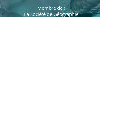
Membre de :
La Société de Géographie
La Société des Explorateurs
Français
L'école des pôles
Les amis de Jean-Baptiste
Charcot
Président de l'association
Pôles actions