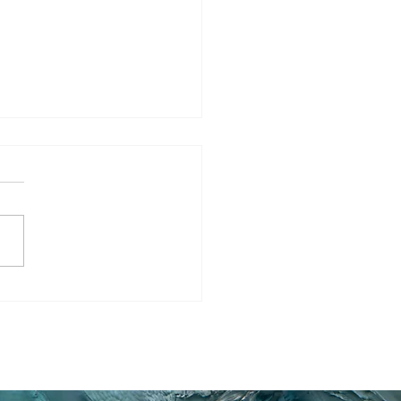
n du livre Nature et
ture