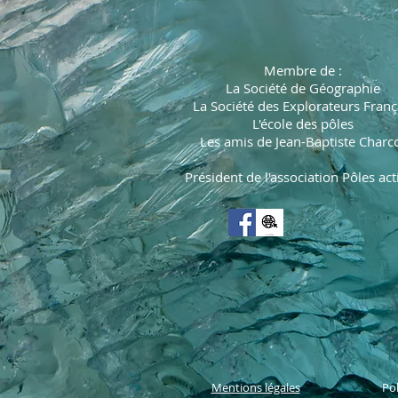
Membre de :
La Société de Géographie
La Société des Explorateurs Franç
L'école des pôles
Les amis de Jean-Baptiste Charc
Président de l'association Pôles act
Mentions légales
Pol