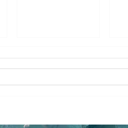
Il est paru : D'un pôle à
Salo
l'autre
Aven