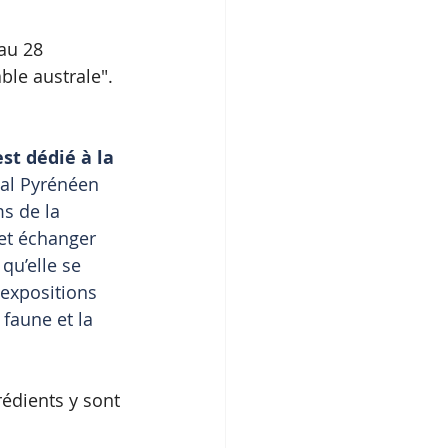
au 28 
le australe". 
t dédié à la 
val Pyrénéen 
s de la 
 et échanger 
qu’elle se 
 expositions 
faune et la 
rédients y sont 