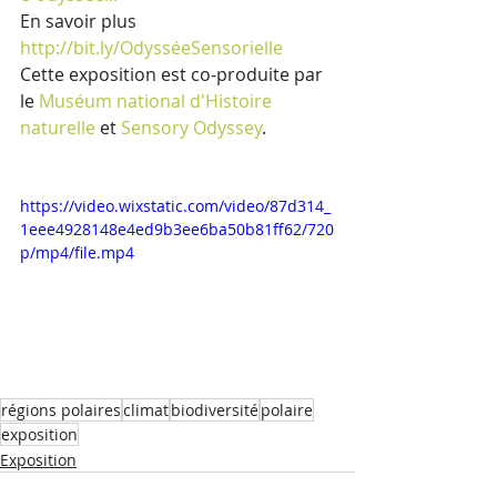
En savoir plus  
http://bit.ly/OdysséeSensorielle
Cette exposition est co-produite par 
le 
Muséum national d'Histoire 
naturelle
 et 
Sensory Odyssey
.
https://video.wixstatic.com/video/87d314_
1eee4928148e4ed9b3ee6ba50b81ff62/720
p/mp4/file.mp4
régions polaires
climat
biodiversité
polaire
exposition
Exposition