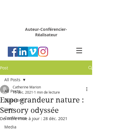
Rémy
MARION
Auteur-Conférencier-
Réalisateur
Post
All Posts
Catherine Marion
All Posts
15 déc. 2021
1 min de lecture
Expo grandeur nature :
Exposition
Sensory odyssée
Livre
Conférence
Dernière mise à jour :
28 déc. 2021
Media