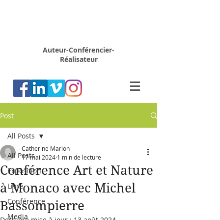
Rémy
MARION
Auteur-Conférencier-
Réalisateur
Post
All Posts
Catherine Marion
All Posts
17 mai 2024
1 min de lecture
Conférence Art et Nature
Exposition
à Monaco avec Michel
Livre
Conférence
Bassompierre
Media
Dernière mise à jour :
13 août 2024