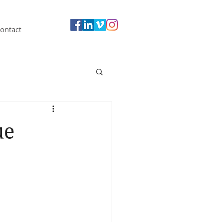
ontact
ue