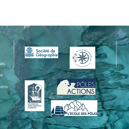
SAUVAGE
ais
ot
ions