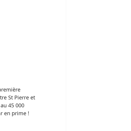
première 
re St Pierre et 
 au 45 000 
r en prime ! 