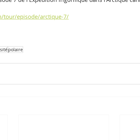
m/tour/episode/arctique-7/
sité
polaire