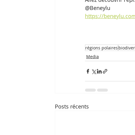
@Beneylu 
https://beneylu.co
régions polaires
biodiver
Media
Posts récents